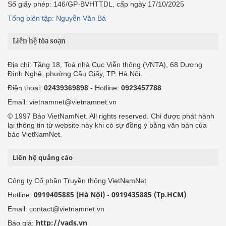
Số giấy phép: 146/GP-BVHTTDL, cấp ngày 17/10/2025
Tổng biên tập: Nguyễn Văn Bá
Liên hệ tòa soạn
Địa chỉ: Tầng 18, Toà nhà Cục Viễn thông (VNTA), 68 Dương
Đình Nghệ, phường Cầu Giấy, TP. Hà Nội.
Điện thoại:
02439369898
- Hotline:
0923457788
Email: vietnamnet@vietnamnet.vn
© 1997 Báo VietNamNet. All rights reserved. Chỉ được phát hành
lại thông tin từ website này khi có sự đồng ý bằng văn bản của
báo VietNamNet.
Liên hệ quảng cáo
Công ty Cổ phần Truyền thông VietNamNet
0919405885 (Hà Nội)
0919435885 (Tp.HCM)
Hotline:
-
Email: contact@vietnamnet.vn
http://vads.vn
Báo giá: