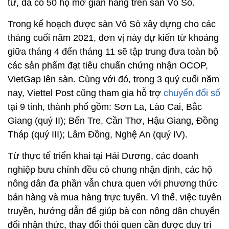
tử, đã có 50 hộ mở gian hàng trên sàn Vỏ Sò.
Trong kế hoạch được sàn Vỏ Sò xây dựng cho các
tháng cuối năm 2021, đơn vị này dự kiến từ khoảng
giữa tháng 4 đến tháng 11 sẽ tập trung đưa toàn bộ
các sản phẩm đạt tiêu chuẩn chứng nhận OCOP,
VietGap lên sàn. Cùng với đó, trong 3 quý cuối năm
nay, Viettel Post cũng tham gia hỗ trợ
chuyển đổi số
tại 9 tỉnh, thành phố gồm: Sơn La, Lào Cai, Bắc
Giang (quý II); Bến Tre, Cần Thơ, Hậu Giang, Đồng
Tháp (quý III); Lâm Đồng, Nghệ An (quý IV).
Từ thực tế triển khai tại Hải Dương, các doanh
nghiệp bưu chính đều có chung nhận định, các hộ
nông dân đa phần vẫn chưa quen với phương thức
bán hàng và mua hàng trực tuyến. Vì thế, việc tuyên
truyền, hướng dẫn để giúp bà con nông dân chuyển
đổi nhận thức, thay đổi thói quen cần được duy trì