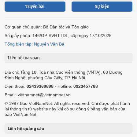
Tuyến bài
Sự kiện
Cơ quan chủ quản: Bộ Dân tộc và Tôn giáo
Số giấy phép: 146/GP-BVHTTDL, cấp ngày 17/10/2025
Tổng biên tập: Nguyễn Văn Bá
Liên hệ tòa soạn
Địa chỉ: Tầng 18, Toà nhà Cục Viễn thông (VNTA), 68 Dương
Đình Nghệ, phường Cầu Giấy, TP. Hà Nội.
Điện thoại:
02439369898
- Hotline:
0923457788
Email: vietnamnet@vietnamnet.vn
© 1997 Báo VietNamNet. All rights reserved. Chỉ được phát hành
lại thông tin từ website này khi có sự đồng ý bằng văn bản của
báo VietNamNet.
Liên hệ quảng cáo