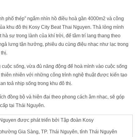
hành phố thép” ngắm nhìn hồ điều hoà gần 4000m2 và công
của khu đô thị Kosy City Beat Thai Nguyen. Thả lỏng mình
à sự trong lành của khí trời, để tâm trí lang thang theo
ngả lưng tận hưởng, phiêu du cùng điệu nhạc như lạc trong
thị.
ng cuộc sống, vừa đủ năng động để hoà mình vào cuộc sống
 thiên nhiên với những công trình nghệ thuật được kiến tạo
an toả nhịp sống trong khu đô thị.
 ích đồng bộ và hiện đại theo phong cách âm nhạc, sẽ góp
 cấp tại Thái Nguyên.
 Nguyen được phát triển bởi Tập đoàn Kosy
phường Gia Sàng, TP. Thái Nguyên, tỉnh Thái Nguyên