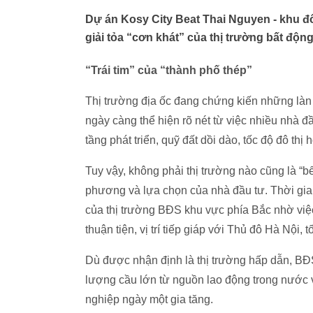
Dự án Kosy City Beat Thai Nguyen - khu đô
giải tỏa “cơn khát” của thị trường bất độn
“Trái tim” của “thành phố thép”
Thị trường địa ốc đang chứng kiến những làn
ngày càng thể hiện rõ nét từ việc nhiều nhà đầ
tầng phát triển, quỹ đất dồi dào, tốc độ đô thị 
Tuy vậy, không phải thị trường nào cũng là “b
phương và lựa chọn của nhà đầu tư. Thời gia
của thị trường BĐS khu vực phía Bắc nhờ việ
thuận tiện, vị trí tiếp giáp với Thủ đô Hà Nội,
Dù được nhận định là thị trường hấp dẫn, BĐS
lượng cầu lớn từ nguồn lao động trong nước v
nghiệp ngày một gia tăng.