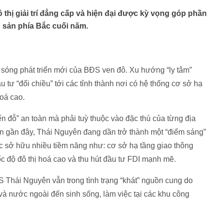
 thị giải trí đẳng cấp và hiện đại được kỳ vọng góp phần
g sản phía Bắc cuối năm.
 sóng phát triển mới của BĐS ven đô. Xu hướng “ly tâm”
u tư “đổi chiều” tới các tỉnh thành nơi có hệ thống cơ sở hạ
hoá cao.
ến đỗ” an toàn mà phải tuỳ thuộc vào đặc thù của từng địa
n gần đây, Thái Nguyên đang dần trở thành một “điểm sáng”
c sở hữu nhiều tiềm năng như: cơ sở hạ tầng giao thông
 tốc độ đô thị hoá cao và thu hút đầu tư FDI mạnh mẽ.
 Thái Nguyên vẫn trong tình trạng “khát” nguồn cung do
à nước ngoài đến sinh sống, làm việc tại các khu công