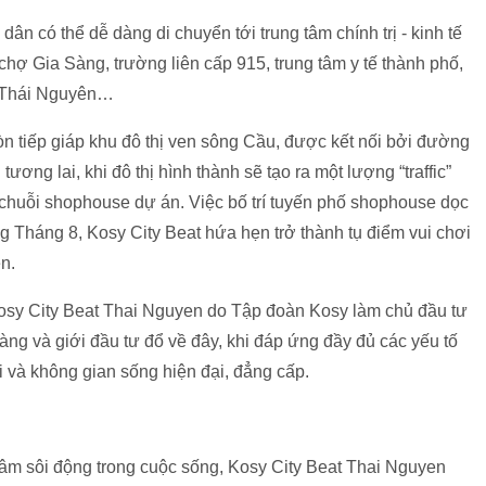
ân có thể dễ dàng di chuyển tới trung tâm chính trị - kinh tế
: chợ Gia Sàng, trường liên cấp 915, trung tâm y tế thành phố,
 Thái Nguyên…
n tiếp giáp khu đô thị ven sông Cầu, được kết nối bởi đường
ng lai, khi đô thị hình thành sẽ tạo ra một lượng “traffic”
 chuỗi shophouse dự án. Việc bố trí tuyến phố shophouse dọc
 Tháng 8, Kosy City Beat hứa hẹn trở thành tụ điểm vui chơi
ên.
Kosy City Beat Thai Nguyen do Tập đoàn Kosy làm chủ đầu tư
hàng và giới đầu tư đổ về đây, khi đáp ứng đầy đủ các yếu tố
ời và không gian sống hiện đại, đẳng cấp.
m sôi động trong cuộc sống, Kosy City Beat Thai Nguyen