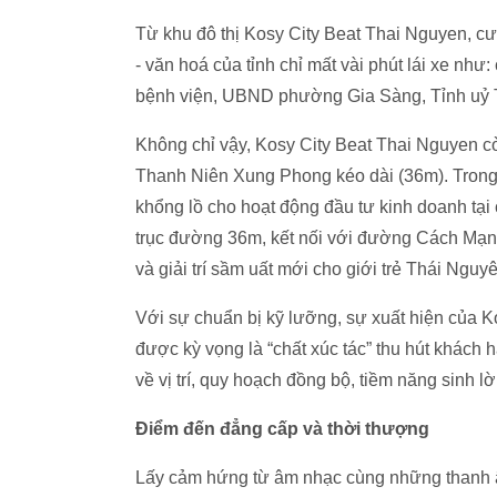
Từ khu đô thị Kosy City Beat Thai Nguyen, cư d
- văn hoá của tỉnh chỉ mất vài phút lái xe như
bệnh viện, UBND phường Gia Sàng, Tỉnh uỷ
Không chỉ vậy, Kosy City Beat Thai Nguyen cò
Thanh Niên Xung Phong kéo dài (36m). Trong tươ
khổng lồ cho hoạt động đầu tư kinh doanh tại
trục đường 36m, kết nối với đường Cách Mạng
và giải trí sầm uất mới cho giới trẻ Thái Nguy
Với sự chuẩn bị kỹ lưỡng, sự xuất hiện của 
được kỳ vọng là “chất xúc tác” thu hút khách 
về vị trí, quy hoạch đồng bộ, tiềm năng sinh l
Điểm đến đẳng cấp và thời thượng
Lấy cảm hứng từ âm nhạc cùng những thanh â