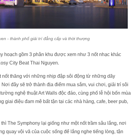
n - thành phố giải trí đẳng cấp và thời thượng
uy hoạch gồm 3 phân khu được xem như 3 nốt nhạc khác
Kosy City Beat Thai Nguyen.
t nốt thăng với những nhịp đập sôi động từ những dãy
ơi đây sẽ trở thành địa điểm mua sắm, vui chơi, giải trí sôi
tường nghệ thuật Art Walls độc đáo, cùng phố lễ hội bốn mùa
giai điệu đam mê bất tận tại các nhà hàng, cafe, beer pub,
thì The Symphony lại giống như một nốt trầm sâu lắng, nơi
g quay vội vã của cuộc sống để lắng nghe tiếng lòng, tận