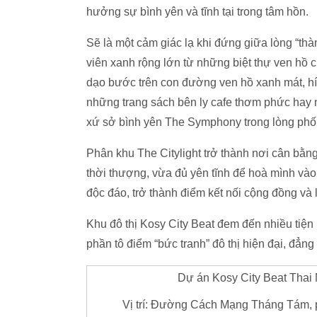
hưởng sự bình yên và tĩnh tại trong tâm hồn.
Sẽ là một cảm giác lạ khi đứng giữa lòng “t
viên xanh rộng lớn từ những biệt thự ven hồ 
dạo bước trên con đường ven hồ xanh mát, hít h
những trang sách bên ly cafe thơm phức hay 
xứ sở bình yên The Symphony trong lòng phố 
Phân khu The Citylight trở thành nơi cân bằ
thời thượng, vừa đủ yên tĩnh để hoà mình vào
độc đáo, trở thành điểm kết nối cộng đồng và l
Khu đô thị Kosy City Beat đem đến nhiều tiện
phần tô điểm “bức tranh” đô thị hiện đại, đẳng
Dự án Kosy City Beat Thai
Vị trí: Đường Cách Mạng Tháng Tám, 