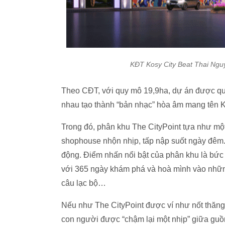
KĐT Kosy City Beat Thai Nguye
Theo CĐT, với quy mô 19,9ha, dự án được q
nhau tạo thành “bản nhạc” hòa âm mang tên 
Trong đó, phân khu The CityPoint tựa như mộ
shophouse nhộn nhịp, tấp nập suốt ngày đêm. N
động. Điểm nhấn nổi bật của phân khu là bức 
với 365 ngày khám phá và hoà mình vào những 
câu lạc bộ…
Nếu như The CityPoint được ví như nốt thăng 
con người được “chậm lại một nhịp” giữa guồn