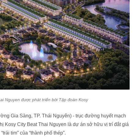
hai Nguyen được phát triển bởi Tập đoàn Kosy
g Gia Sàng, TP. Thái Nguyên) - trục đường huyết mạch
thị Kosy City Beat Thai Nguyen là dự án sở hữu vị trí đắt giá
“trái tim” của “thành phố thép”.