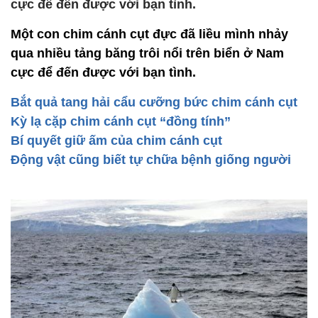
cực để đến được với bạn tình.
Một con chim cánh cụt đực đã liều mình nhảy
qua nhiều tảng băng trôi nổi trên biển ở Nam
cực để đến được với bạn tình.
Bắt quả tang hải cẩu cưỡng bức chim cánh cụt
Kỳ lạ cặp chim cánh cụt “đồng tính”
Bí quyết giữ ấm của chim cánh cụt
Động vật cũng biết tự chữa bệnh giống người