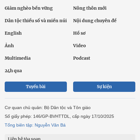
Giảm nghèo bền vững
Nông thôn mới
Dân tộc thiểu số và miền núi
Nội dung chuyên đề
English
Hồ sơ
Ảnh
Video
Multimedia
Podcast
24h qua
Tuyến bài
Sự kiện
Cơ quan chủ quản: Bộ Dân tộc và Tôn giáo
Số giấy phép: 146/GP-BVHTTDL, cấp ngày 17/10/2025
Tổng biên tập: Nguyễn Văn Bá
Liên hệ tòa soạn