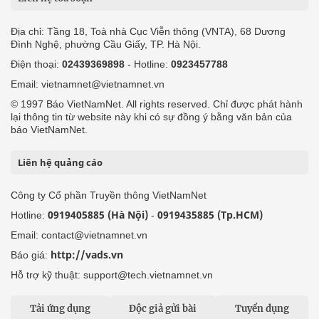
Địa chỉ: Tầng 18, Toà nhà Cục Viễn thông (VNTA), 68 Dương
Đình Nghệ, phường Cầu Giấy, TP. Hà Nội.
Điện thoại:
02439369898
- Hotline:
0923457788
Email: vietnamnet@vietnamnet.vn
© 1997 Báo VietNamNet. All rights reserved. Chỉ được phát hành
lại thông tin từ website này khi có sự đồng ý bằng văn bản của
báo VietNamNet.
Liên hệ quảng cáo
Công ty Cổ phần Truyền thông VietNamNet
0919405885 (Hà Nội)
0919435885 (Tp.HCM)
Hotline:
-
Email: contact@vietnamnet.vn
http://vads.vn
Báo giá:
Hỗ trợ kỹ thuật: support@tech.vietnamnet.vn
Tải ứng dụng
Độc giả gửi bài
Tuyển dụng