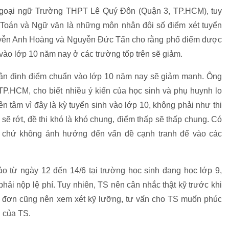
Ngoại ngữ Trường THPT Lê Quý Đôn (Quận 3, TP.HCM), tuy
Toán và Ngữ văn là những môn nhân đôi số điểm xét tuyển
uyễn Anh Hoàng và Nguyễn Đức Tấn cho rằng phổ điểm được
vào lớp 10 năm nay ở các trường tốp trên sẽ giảm.
hận định điểm chuẩn vào lớp 10 năm nay sẽ giảm mạnh. Ông
.HCM, cho biết nhiều ý kiến của học sinh và phụ huynh lo
n tâm vì đây là kỳ tuyển sinh vào lớp 10, không phải như thi
sẽ rớt, đề thi khó là khó chung, điểm thấp sẽ thấp chung. Có
n chứ không ảnh hưởng đến vấn đề cạnh tranh để vào các
 từ ngày 12 đến 14/6 tại trường học sinh đang học lớp 9,
ải nộp lệ phí. Tuy nhiên, TS nên cân nhắc thật kỹ trước khi
 đơn cũng nên xem xét kỹ lưỡng, tư vấn cho TS muốn phúc
g của TS.