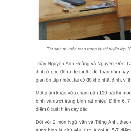
Thí sinh thi môn toán trong kỳ thi tuyển lớp
Thầy Nguyễn Anh Hoàng và Nguyễn Đức Tấn
định ở góc độ ra đề thi thì đề Toán năm nay 
gian ôn tập nhiều, lại có độ khó nhất định, v
Một giám khảo vừa chấm gần 100 bài thi môn
bình và dưới trung bình rất nhiều. Điểm 6, 7
điểm 8 xuất hiện dày đặc.
Đối với 2 môn Ngữ văn và Tiếng Anh, theo
trung bình là chủ yếu, tức là chỉ từ 5-7 đ