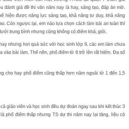
ều đánh giá đề thi văn năm nay là hay, sáng tạo, đáp án mở.
hể hiện được năng lực sáng tạo, khả năng tư duy, khả năng
o. Còn ngược lại, em nào lựa chọn cách làm bài an toàn thì
ưới trung bình nhưng cũng không có điểm khá, giỏi.
hay nhưng hơi quá sức với học sinh lớp 9, các em làm chưa
ưa vào bài làm. Thế nên, phổ điểm từ 8 trở lên rất hiếm. Đa số
ng cho hay phổ điểm cũng thấp hơn năm ngoái từ 1 đến 1,5
cả giáo viên và học sinh đều dự đoán ngay sau khi kết thúc 3
y là phổ điểm thấp nhưng TS dự thi năm nay lại tăng, liệu có