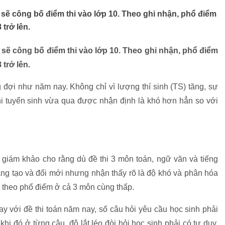
sẽ công bố điểm thi vào lớp 10. Theo ghi nhận, phổ điểm
trở lên.
sẽ công bố điểm thi vào lớp 10. Theo ghi nhận, phổ điểm
trở lên.
 đợi như năm nay. Không chỉ vì lượng thí sinh (TS) tăng, sự
thi tuyển sinh vừa qua được nhận định là khó hơn hẳn so với
 giám khảo cho rằng dù đề thi 3 môn toán, ngữ văn và tiếng
ng tạo và đổi mới nhưng nhận thấy rõ là độ khó và phân hóa
 theo phổ điểm ở cả 3 môn cùng thấp.
y với đề thi toán năm nay, số câu hỏi yêu cầu học sinh phải
khi đó ở từng câu, độ lắt léo đòi hỏi học sinh phải có tư duy,