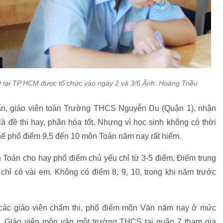
 10 tại TP HCM được tổ chức vào ngày 2 và 3/6 Ảnh: Hoàng Triều
, giáo viên toán Trường THCS Nguyễn Du (Quận 1), nhận
là đề thi hay, phân hóa tốt. Nhưng vì học sinh không có thời
ì thế phổ điểm 9,5 đến 10 môn Toán năm nay rất hiếm.
 Toán cho hay phổ điểm chủ yếu chỉ từ 3-5 điểm. Điểm trung
 chỉ có vài em. Không có điểm 8, 9, 10, trong khi năm trước
 các giáo viên chấm thi, phổ điểm môn Văn năm nay ở mức
iểm. Giáo viên môn văn một trường THCS tại quận 7 tham gia