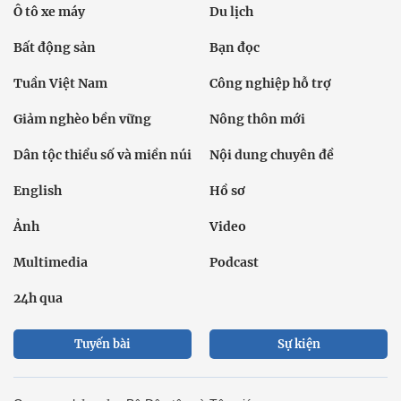
Ô tô xe máy
Du lịch
Bất động sản
Bạn đọc
Tuần Việt Nam
Công nghiệp hỗ trợ
Giảm nghèo bền vững
Nông thôn mới
Dân tộc thiểu số và miền núi
Nội dung chuyên đề
English
Hồ sơ
Ảnh
Video
Multimedia
Podcast
24h qua
Tuyến bài
Sự kiện