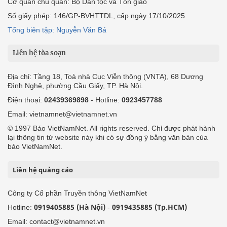
Cơ quan chủ quản: Bộ Dân tộc và Tôn giáo
Số giấy phép: 146/GP-BVHTTDL, cấp ngày 17/10/2025
Tổng biên tập: Nguyễn Văn Bá
Liên hệ tòa soạn
Địa chỉ: Tầng 18, Toà nhà Cục Viễn thông (VNTA), 68 Dương
Đình Nghệ, phường Cầu Giấy, TP. Hà Nội.
Điện thoại:
02439369898
- Hotline:
0923457788
Email: vietnamnet@vietnamnet.vn
© 1997 Báo VietNamNet. All rights reserved. Chỉ được phát hành
lại thông tin từ website này khi có sự đồng ý bằng văn bản của
báo VietNamNet.
Liên hệ quảng cáo
Công ty Cổ phần Truyền thông VietNamNet
0919405885 (Hà Nội)
0919435885 (Tp.HCM)
Hotline:
-
Email: contact@vietnamnet.vn