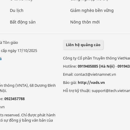
Du lịch
Giảm nghèo bền vững
Bất động sản
Nông thôn mới
à Tôn giáo
Liên hệ quảng cáo
 cấp ngày 17/10/2025
Công ty Cổ phần Truyền thông VietN
á
Hotline:
0919405885 (Hà Nội)
-
091943
Email: contact@vietnamnet.vn
Báo giá:
http://vads.vn
Viễn thông (VNTA), 68 Dương Đình
Nội.
Hỗ trợ kỹ thuật: support@tech.vietna
ne:
0923457788
.vn
ts reserved. Chỉ được phát hành
i có sự đồng ý bằng văn bản của