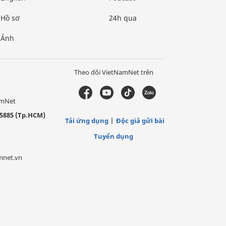
Hồ sơ
24h qua
Ảnh
Theo dõi VietNamNet trên
amNet
5885 (Tp.HCM)
Tải ứng dụng
Độc giả gửi bài
Tuyển dụng
mnet.vn