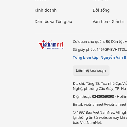
Kinh doanh
Đời sống
Dân tộc và Tôn giáo
Văn hóa - Giải trí
Cơ quan chủ quản: Bộ Dân tộc v
Số giấy phép: 146/GP-BVHTTDL,
Tổng biên tập: Nguyễn Văn B
Liên hệ tòa soạn
Địa chỉ: Tầng 18, Toà nhà Cục 
Nghệ, phường Cầu Giấy, TP. Hà 
Điện thoại:
02439369898
- Hotli
Email: vietnamnet@vietnamnet
© 1997 Báo VietNamNet. All righ
lại thông tin từ website này kh
báo VietNamNet.