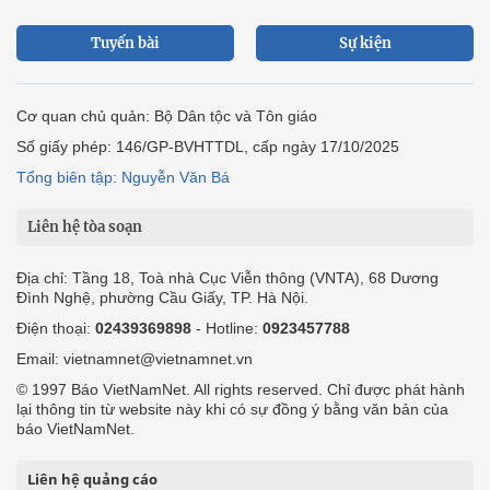
Tuyến bài
Sự kiện
Cơ quan chủ quản: Bộ Dân tộc và Tôn giáo
Số giấy phép: 146/GP-BVHTTDL, cấp ngày 17/10/2025
Tổng biên tập: Nguyễn Văn Bá
Liên hệ tòa soạn
Địa chỉ: Tầng 18, Toà nhà Cục Viễn thông (VNTA), 68 Dương
Đình Nghệ, phường Cầu Giấy, TP. Hà Nội.
Điện thoại:
02439369898
- Hotline:
0923457788
Email: vietnamnet@vietnamnet.vn
© 1997 Báo VietNamNet. All rights reserved. Chỉ được phát hành
lại thông tin từ website này khi có sự đồng ý bằng văn bản của
báo VietNamNet.
Liên hệ quảng cáo