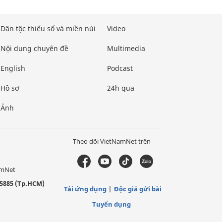
Dân tộc thiểu số và miền núi
Video
Nội dung chuyên đề
Multimedia
English
Podcast
Hồ sơ
24h qua
Ảnh
Theo dõi VietNamNet trên
amNet
5885 (Tp.HCM)
Tải ứng dụng
Độc giả gửi bài
Tuyển dụng