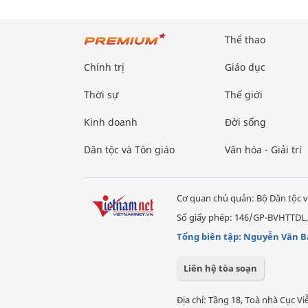
Thể thao
Chính trị
Giáo dục
Thời sự
Thế giới
Kinh doanh
Đời sống
Dân tộc và Tôn giáo
Văn hóa - Giải trí
Cơ quan chủ quản: Bộ Dân tộc v
Số giấy phép: 146/GP-BVHTTDL,
Tổng biên tập: Nguyễn Văn B
Liên hệ tòa soạn
Địa chỉ: Tầng 18, Toà nhà Cục 