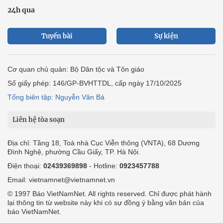
24h qua
Tuyến bài
Sự kiện
Cơ quan chủ quản: Bộ Dân tộc và Tôn giáo
Số giấy phép: 146/GP-BVHTTDL, cấp ngày 17/10/2025
Tổng biên tập: Nguyễn Văn Bá
Liên hệ tòa soạn
Địa chỉ: Tầng 18, Toà nhà Cục Viễn thông (VNTA), 68 Dương
Đình Nghệ, phường Cầu Giấy, TP. Hà Nội.
Điện thoại:
02439369898
- Hotline:
0923457788
Email: vietnamnet@vietnamnet.vn
© 1997 Báo VietNamNet. All rights reserved. Chỉ được phát hành
lại thông tin từ website này khi có sự đồng ý bằng văn bản của
báo VietNamNet.