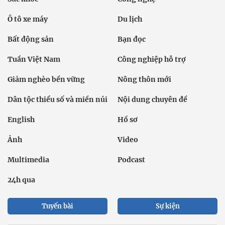
Ô tô xe máy
Du lịch
Bất động sản
Bạn đọc
Tuần Việt Nam
Công nghiệp hỗ trợ
Giảm nghèo bền vững
Nông thôn mới
Dân tộc thiểu số và miền núi
Nội dung chuyên đề
English
Hồ sơ
Ảnh
Video
Multimedia
Podcast
24h qua
Tuyến bài
Sự kiện