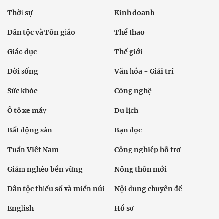
Thời sự
Kinh doanh
Dân tộc và Tôn giáo
Thể thao
Giáo dục
Thế giới
Đời sống
Văn hóa - Giải trí
Sức khỏe
Công nghệ
Ô tô xe máy
Du lịch
Bất động sản
Bạn đọc
Tuần Việt Nam
Công nghiệp hỗ trợ
Giảm nghèo bền vững
Nông thôn mới
Dân tộc thiểu số và miền núi
Nội dung chuyên đề
English
Hồ sơ