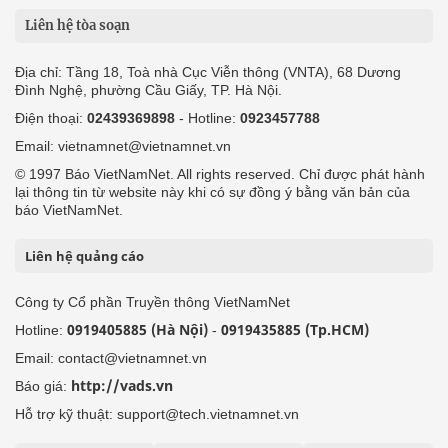
Liên hệ tòa soạn
Địa chỉ: Tầng 18, Toà nhà Cục Viễn thông (VNTA), 68 Dương
Đình Nghệ, phường Cầu Giấy, TP. Hà Nội.
Điện thoại:
02439369898
- Hotline:
0923457788
Email: vietnamnet@vietnamnet.vn
© 1997 Báo VietNamNet. All rights reserved. Chỉ được phát hành
lại thông tin từ website này khi có sự đồng ý bằng văn bản của
báo VietNamNet.
Liên hệ quảng cáo
Công ty Cổ phần Truyền thông VietNamNet
0919405885 (Hà Nội)
0919435885 (Tp.HCM)
Hotline:
-
Email: contact@vietnamnet.vn
http://vads.vn
Báo giá:
Hỗ trợ kỹ thuật: support@tech.vietnamnet.vn