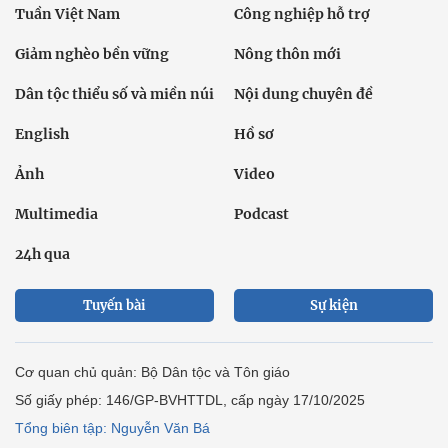
Tuần Việt Nam
Công nghiệp hỗ trợ
Giảm nghèo bền vững
Nông thôn mới
Dân tộc thiểu số và miền núi
Nội dung chuyên đề
English
Hồ sơ
Ảnh
Video
Multimedia
Podcast
24h qua
Tuyến bài
Sự kiện
Cơ quan chủ quản: Bộ Dân tộc và Tôn giáo
Số giấy phép: 146/GP-BVHTTDL, cấp ngày 17/10/2025
Tổng biên tập: Nguyễn Văn Bá