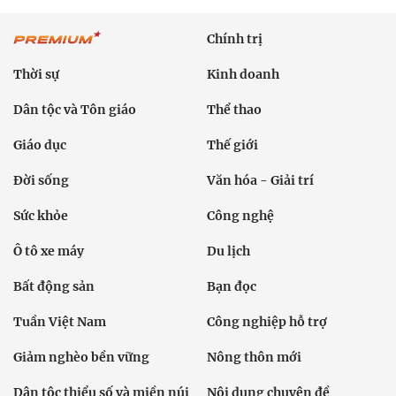
Chính trị
Thời sự
Kinh doanh
Dân tộc và Tôn giáo
Thể thao
Giáo dục
Thế giới
Đời sống
Văn hóa - Giải trí
Sức khỏe
Công nghệ
Ô tô xe máy
Du lịch
Bất động sản
Bạn đọc
Tuần Việt Nam
Công nghiệp hỗ trợ
Giảm nghèo bền vững
Nông thôn mới
Dân tộc thiểu số và miền núi
Nội dung chuyên đề