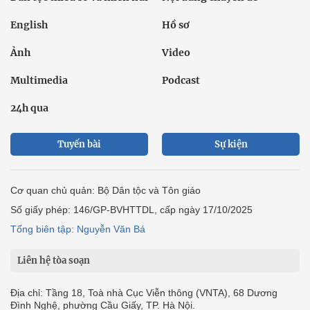
English
Hồ sơ
Ảnh
Video
Multimedia
Podcast
24h qua
Tuyến bài
Sự kiện
Cơ quan chủ quản: Bộ Dân tộc và Tôn giáo
Số giấy phép: 146/GP-BVHTTDL, cấp ngày 17/10/2025
Tổng biên tập: Nguyễn Văn Bá
Liên hệ tòa soạn
Địa chỉ: Tầng 18, Toà nhà Cục Viễn thông (VNTA), 68 Dương
Đình Nghệ, phường Cầu Giấy, TP. Hà Nội.