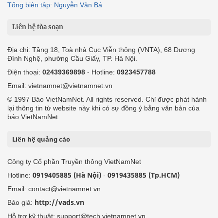
Tổng biên tập: Nguyễn Văn Bá
Liên hệ tòa soạn
Địa chỉ: Tầng 18, Toà nhà Cục Viễn thông (VNTA), 68 Dương
Đình Nghệ, phường Cầu Giấy, TP. Hà Nội.
Điện thoại:
02439369898
- Hotline:
0923457788
Email: vietnamnet@vietnamnet.vn
© 1997 Báo VietNamNet. All rights reserved. Chỉ được phát hành
lại thông tin từ website này khi có sự đồng ý bằng văn bản của
báo VietNamNet.
Liên hệ quảng cáo
Công ty Cổ phần Truyền thông VietNamNet
0919405885 (Hà Nội)
0919435885 (Tp.HCM)
Hotline:
-
Email: contact@vietnamnet.vn
http://vads.vn
Báo giá:
Hỗ trợ kỹ thuật: support@tech.vietnamnet.vn