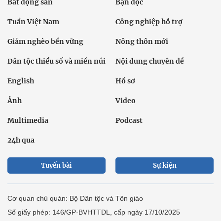
Bất động sản
Bạn đọc
Tuần Việt Nam
Công nghiệp hỗ trợ
Giảm nghèo bền vững
Nông thôn mới
Dân tộc thiểu số và miền núi
Nội dung chuyên đề
English
Hồ sơ
Ảnh
Video
Multimedia
Podcast
24h qua
Tuyến bài
Sự kiện
Cơ quan chủ quản: Bộ Dân tộc và Tôn giáo
Số giấy phép: 146/GP-BVHTTDL, cấp ngày 17/10/2025