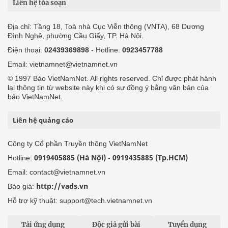
Liên hệ tòa soạn
Địa chỉ: Tầng 18, Toà nhà Cục Viễn thông (VNTA), 68 Dương
Đình Nghệ, phường Cầu Giấy, TP. Hà Nội.
Điện thoại:
02439369898
- Hotline:
0923457788
Email: vietnamnet@vietnamnet.vn
© 1997 Báo VietNamNet. All rights reserved. Chỉ được phát hành
lại thông tin từ website này khi có sự đồng ý bằng văn bản của
báo VietNamNet.
Liên hệ quảng cáo
Công ty Cổ phần Truyền thông VietNamNet
0919405885 (Hà Nội)
0919435885 (Tp.HCM)
Hotline:
-
Email: contact@vietnamnet.vn
http://vads.vn
Báo giá:
Hỗ trợ kỹ thuật: support@tech.vietnamnet.vn
Tải ứng dụng
Độc giả gửi bài
Tuyển dụng