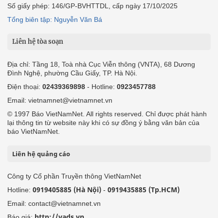
Số giấy phép: 146/GP-BVHTTDL, cấp ngày 17/10/2025
Tổng biên tập: Nguyễn Văn Bá
Liên hệ tòa soạn
Địa chỉ: Tầng 18, Toà nhà Cục Viễn thông (VNTA), 68 Dương
Đình Nghệ, phường Cầu Giấy, TP. Hà Nội.
Điện thoại:
02439369898
- Hotline:
0923457788
Email: vietnamnet@vietnamnet.vn
© 1997 Báo VietNamNet. All rights reserved. Chỉ được phát hành
lại thông tin từ website này khi có sự đồng ý bằng văn bản của
báo VietNamNet.
Liên hệ quảng cáo
Công ty Cổ phần Truyền thông VietNamNet
0919405885 (Hà Nội)
0919435885 (Tp.HCM)
Hotline:
-
Email: contact@vietnamnet.vn
http://vads.vn
Báo giá: