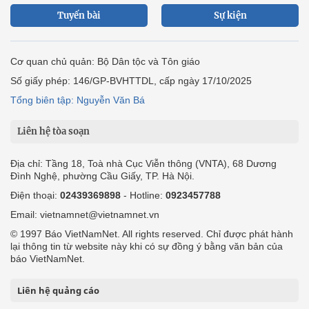
Tuyến bài
Sự kiện
Cơ quan chủ quản: Bộ Dân tộc và Tôn giáo
Số giấy phép: 146/GP-BVHTTDL, cấp ngày 17/10/2025
Tổng biên tập: Nguyễn Văn Bá
Liên hệ tòa soạn
Địa chỉ: Tầng 18, Toà nhà Cục Viễn thông (VNTA), 68 Dương
Đình Nghệ, phường Cầu Giấy, TP. Hà Nội.
Điện thoại:
02439369898
- Hotline:
0923457788
Email: vietnamnet@vietnamnet.vn
© 1997 Báo VietNamNet. All rights reserved. Chỉ được phát hành
lại thông tin từ website này khi có sự đồng ý bằng văn bản của
báo VietNamNet.
Liên hệ quảng cáo