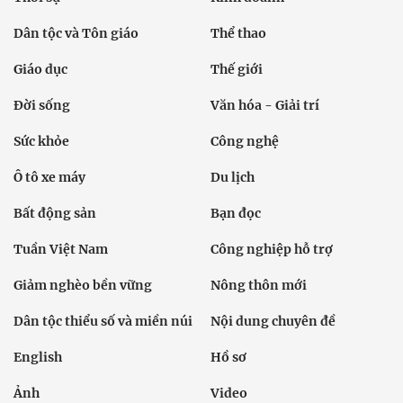
Dân tộc và Tôn giáo
Thể thao
Giáo dục
Thế giới
Đời sống
Văn hóa - Giải trí
Sức khỏe
Công nghệ
Ô tô xe máy
Du lịch
Bất động sản
Bạn đọc
Tuần Việt Nam
Công nghiệp hỗ trợ
Giảm nghèo bền vững
Nông thôn mới
Dân tộc thiểu số và miền núi
Nội dung chuyên đề
English
Hồ sơ
Ảnh
Video