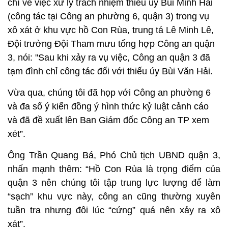
chí về việc xử lý trách nhiệm thiếu úy Bùi Minh Hải
(công tác tại Công an phường 6, quận 3) trong vụ
xô xát ở khu vực hồ Con Rùa, trung tá Lê Minh Lê,
Đội trưởng Đội Tham mưu tổng hợp Công an quận
3, nói: "Sau khi xảy ra vụ việc, Công an quận 3 đã
tạm đình chỉ công tác đối với thiếu úy Bùi Văn Hải.
Vừa qua, chúng tôi đã họp với Công an phường 6
và đa số ý kiến đồng ý hình thức kỷ luật cảnh cáo
và đã đề xuất lên Ban Giám đốc Công an TP xem
xét”.
Ông Trần Quang Bá, Phó Chủ tịch UBND quận 3,
nhấn mạnh thêm: “Hồ Con Rùa là trọng điểm của
quận 3 nên chúng tôi tập trung lực lượng để làm
“sạch” khu vực này, công an cũng thường xuyên
tuần tra nhưng đôi lúc “cứng” quá nên xảy ra xô
xát”.