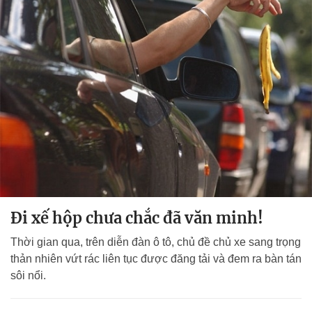
Đi xế hộp chưa chắc đã văn minh!
Thời gian qua, trên diễn đàn ô tô, chủ đề chủ xe sang trọng
thản nhiên vứt rác liên tục được đăng tải và đem ra bàn tán
sôi nổi.