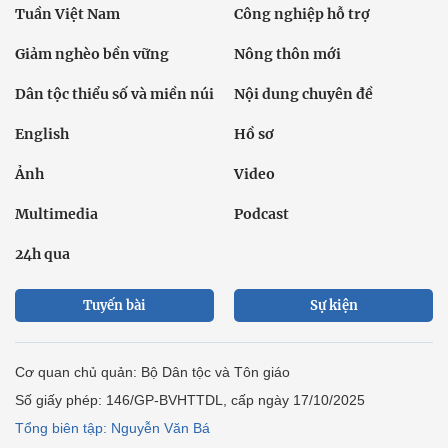
Tuần Việt Nam
Công nghiệp hỗ trợ
Giảm nghèo bền vững
Nông thôn mới
Dân tộc thiểu số và miền núi
Nội dung chuyên đề
English
Hồ sơ
Ảnh
Video
Multimedia
Podcast
24h qua
Tuyến bài
Sự kiện
Cơ quan chủ quản: Bộ Dân tộc và Tôn giáo
Số giấy phép: 146/GP-BVHTTDL, cấp ngày 17/10/2025
Tổng biên tập: Nguyễn Văn Bá