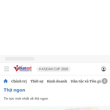
# ASEAN CUP 2026
Chính trị
Thời sự
Kinh doanh
Dân tộc và Tôn giáo
thịt ngon
Tin tức mới nhất về
thịt ngon