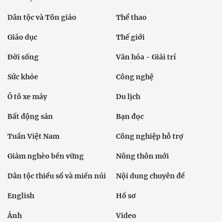
Dân tộc và Tôn giáo
Thể thao
Giáo dục
Thế giới
Đời sống
Văn hóa - Giải trí
Sức khỏe
Công nghệ
Ô tô xe máy
Du lịch
Bất động sản
Bạn đọc
Tuần Việt Nam
Công nghiệp hỗ trợ
Giảm nghèo bền vững
Nông thôn mới
Dân tộc thiểu số và miền núi
Nội dung chuyên đề
English
Hồ sơ
Ảnh
Video