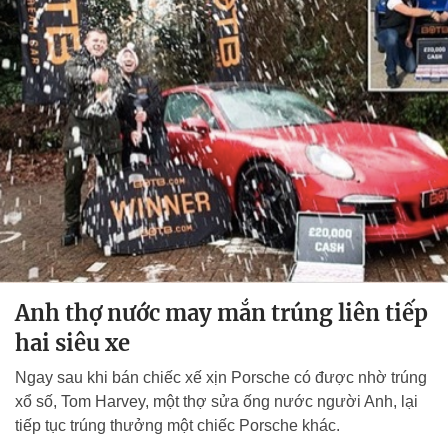
Anh thợ nước may mắn trúng liên tiếp
hai siêu xe
Ngay sau khi bán chiếc xế xịn Porsche có được nhờ trúng
xổ số, Tom Harvey, một thợ sửa ống nước người Anh, lại
tiếp tục trúng thưởng một chiếc Porsche khác.