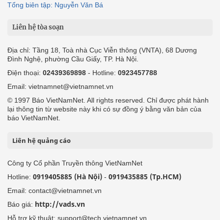
Tổng biên tập: Nguyễn Văn Bá
Liên hệ tòa soạn
Địa chỉ: Tầng 18, Toà nhà Cục Viễn thông (VNTA), 68 Dương
Đình Nghệ, phường Cầu Giấy, TP. Hà Nội.
Điện thoại:
02439369898
- Hotline:
0923457788
Email: vietnamnet@vietnamnet.vn
© 1997 Báo VietNamNet. All rights reserved. Chỉ được phát hành
lại thông tin từ website này khi có sự đồng ý bằng văn bản của
báo VietNamNet.
Liên hệ quảng cáo
Công ty Cổ phần Truyền thông VietNamNet
0919405885 (Hà Nội)
0919435885 (Tp.HCM)
Hotline:
-
Email: contact@vietnamnet.vn
http://vads.vn
Báo giá:
Hỗ trợ kỹ thuật: support@tech.vietnamnet.vn