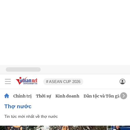
# ASEAN CUP 2026
Chính trị
Thời sự
Kinh doanh
Dân tộc và Tôn giáo
thợ nước
Tin tức mới nhất về
thợ nước