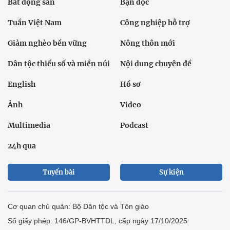
Bất động sản
Bạn đọc
Tuần Việt Nam
Công nghiệp hỗ trợ
Giảm nghèo bền vững
Nông thôn mới
Dân tộc thiểu số và miền núi
Nội dung chuyên đề
English
Hồ sơ
Ảnh
Video
Multimedia
Podcast
24h qua
Tuyến bài
Sự kiện
Cơ quan chủ quản: Bộ Dân tộc và Tôn giáo
Số giấy phép: 146/GP-BVHTTDL, cấp ngày 17/10/2025