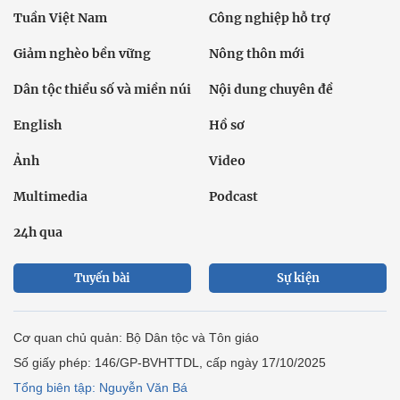
Tuần Việt Nam
Công nghiệp hỗ trợ
Giảm nghèo bền vững
Nông thôn mới
Dân tộc thiểu số và miền núi
Nội dung chuyên đề
English
Hồ sơ
Ảnh
Video
Multimedia
Podcast
24h qua
Tuyến bài
Sự kiện
Cơ quan chủ quản: Bộ Dân tộc và Tôn giáo
Số giấy phép: 146/GP-BVHTTDL, cấp ngày 17/10/2025
Tổng biên tập: Nguyễn Văn Bá