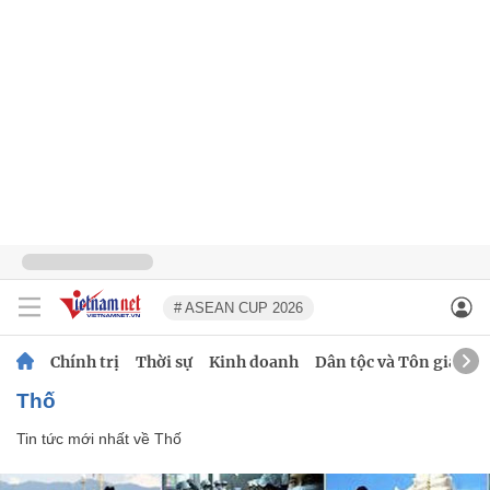
# ASEAN CUP 2026
Chính trị
Thời sự
Kinh doanh
Dân tộc và Tôn giáo
Thố
Tin tức mới nhất về
Thố