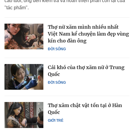
cao tuổi, ông đến kiểm tra và hoàn thiện phần còn lại của
"tác phẩm".
Thợ nữ xăm mình nhiều nhất
Việt Nam kể chuyện làm đẹp vùng
kín cho đàn ông
ĐỜI SỐNG
Cái khó của thợ xăm nữ ở Trung
Quốc
ĐỜI SỐNG
Thợ xăm chật vật tồn tại ở Hàn
Quốc
GIỚI TRẺ