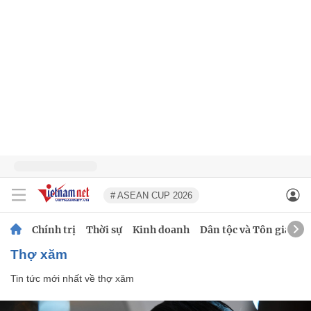
# ASEAN CUP 2026
Chính trị
Thời sự
Kinh doanh
Dân tộc và Tôn giáo
thợ xăm
Tin tức mới nhất về
thợ xăm