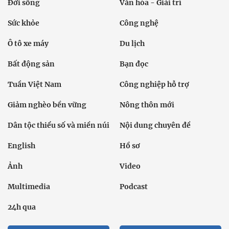
Đời sống
Văn hóa - Giải trí
Sức khỏe
Công nghệ
Ô tô xe máy
Du lịch
Bất động sản
Bạn đọc
Tuần Việt Nam
Công nghiệp hỗ trợ
Giảm nghèo bền vững
Nông thôn mới
Dân tộc thiểu số và miền núi
Nội dung chuyên đề
English
Hồ sơ
Ảnh
Video
Multimedia
Podcast
24h qua