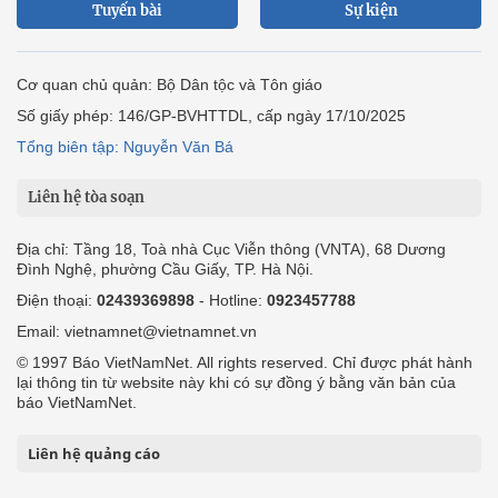
Tuyến bài
Sự kiện
Cơ quan chủ quản: Bộ Dân tộc và Tôn giáo
Số giấy phép: 146/GP-BVHTTDL, cấp ngày 17/10/2025
Tổng biên tập: Nguyễn Văn Bá
Liên hệ tòa soạn
Địa chỉ: Tầng 18, Toà nhà Cục Viễn thông (VNTA), 68 Dương
Đình Nghệ, phường Cầu Giấy, TP. Hà Nội.
Điện thoại:
02439369898
- Hotline:
0923457788
Email: vietnamnet@vietnamnet.vn
© 1997 Báo VietNamNet. All rights reserved. Chỉ được phát hành
lại thông tin từ website này khi có sự đồng ý bằng văn bản của
báo VietNamNet.
Liên hệ quảng cáo