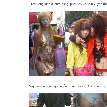
Thời trang kinh dị phơi bụng, phơi rốn và nhìn xuyên th
Váy áo bên ngoài quá ngắn, quá ít không đủ che những