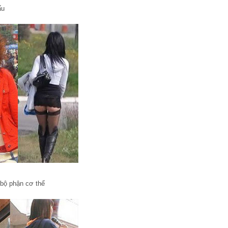
ấu
 bộ phận cơ thể