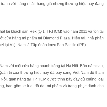
h tranh với hàng nhái, hàng giả nhưng thương hiệu này đang
hất tại khách sạn Rex (Q.1, TP.HCM) vào năm 2011 và tồn tại
ột cửa hàng mĩ phẩm tại Diamond Plaza. Hiện tại, nhà phân
l tại Việt Nam là Tập đoàn Imex Pan Pacific (IPP).
 Nam với một cửa hàng hoành tráng tại Hà Nội. Bốn năm sau,
Quản trị của thương hiệu này đã bay sang Việt Nam để tham
à Nội, gian hàng tại TP.HCM được trình bày đầy đủ chủng loại
g, bao gồm tơ lụa, đồ da, mĩ phẩm và trang phục dành cho