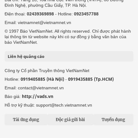
Đình Nghệ, phường Cầu Giấy, TP. Hà Nội.
Điện thoại:
02439369898
- Hotline:
0923457788
Email: vietnamnet@vietnamnet.vn
© 1997 Báo VietNamNet. All rights reserved. Chỉ được phát hành
lại thông tin từ website này khi có sự đồng ý bằng văn bản của
báo VietNamNet.
Liên hệ quảng cáo
Công ty Cổ phần Truyền thông VietNamNet
0919405885 (Hà Nội)
0919435885 (Tp.HCM)
Hotline:
-
Email: contact@vietnamnet.vn
http://vads.vn
Báo giá:
Hỗ trợ kỹ thuật: support@tech.vietnamnet.vn
Tải ứng dụng
Độc giả gửi bài
Tuyển dụng