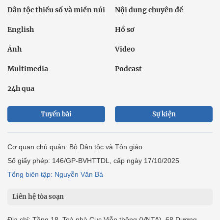
Dân tộc thiểu số và miền núi
Nội dung chuyên đề
English
Hồ sơ
Ảnh
Video
Multimedia
Podcast
24h qua
Tuyến bài
Sự kiện
Cơ quan chủ quản: Bộ Dân tộc và Tôn giáo
Số giấy phép: 146/GP-BVHTTDL, cấp ngày 17/10/2025
Tổng biên tập: Nguyễn Văn Bá
Liên hệ tòa soạn
Địa chỉ: Tầng 18, Toà nhà Cục Viễn thông (VNTA), 68 Dương