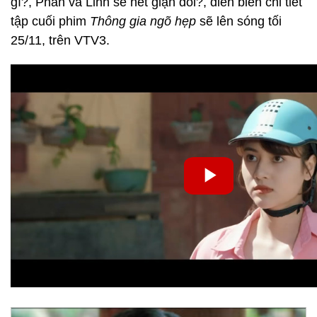
gì?, Phan và Linh sẽ hết giận dỗi?, diễn biến chi tiết
tập cuối phim
Thông gia ngõ hẹp
sẽ lên sóng tối
25/11, trên VTV3.