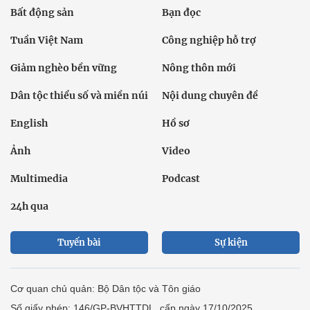
Bất động sản
Bạn đọc
Tuần Việt Nam
Công nghiệp hỗ trợ
Giảm nghèo bền vững
Nông thôn mới
Dân tộc thiểu số và miền núi
Nội dung chuyên đề
English
Hồ sơ
Ảnh
Video
Multimedia
Podcast
24h qua
Tuyến bài
Sự kiện
Cơ quan chủ quản: Bộ Dân tộc và Tôn giáo
Số giấy phép: 146/GP-BVHTTDL, cấp ngày 17/10/2025