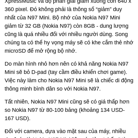
XpressMusic và độ phân giải giảm xuống còn 640 x
360 pixel. Đó không phải là thông số “giảm” duy
nhất của N97 Mini. Bộ nhớ của Nokia N97 Mini
giảm từ 32 GB (Nokia N97) còn 8GB - dung lượng
cũng là quá nhiều đối với nhiều người dùng. Song
chúng ta có thể hy vọng máy sẽ có khe cắm thẻ nhớ
microSD để mở rộng bộ nhớ.
Do màn hình nhỏ hơn nên có khả năng Nokia N97
Mini sẽ bỏ D-pad (tay cầm điều khiển chơi game).
Việc này làm cho Nokia N97 Mini sẽ là chiếc di động
thông minh bình dân so với Nokia N97.
Tất nhiên, Nokia N97 Mini cũng sẽ có giá thấp hơn
so Nokia N97 từ 80-100 bảng (khoảng 134 USD-
167 USD).
Đối với camera, dựa vào mặt sau của máy, nhiều