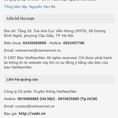
Tổng biên tập: Nguyễn Văn Bá
Liên hệ tòa soạn
Địa chỉ: Tầng 18, Toà nhà Cục Viễn thông (VNTA), 68 Dương
Đình Nghệ, phường Cầu Giấy, TP. Hà Nội.
Điện thoại:
02439369898
- Hotline:
0923457788
Email: vietnamnet@vietnamnet.vn
© 1997 Báo VietNamNet. All rights reserved. Chỉ được phát hành
lại thông tin từ website này khi có sự đồng ý bằng văn bản của
báo VietNamNet.
Liên hệ quảng cáo
Công ty Cổ phần Truyền thông VietNamNet
0919405885 (Hà Nội)
0919435885 (Tp.HCM)
Hotline:
-
Email: contact@vietnamnet.vn
http://vads.vn
Báo giá: