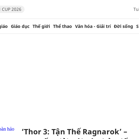
 CUP 2026
Tu
giáo
Giáo dục
Thế giới
Thể thao
Văn hóa - Giải trí
Đời sống
S
‘Thor 3: Tận Thế Ragnarok’ –