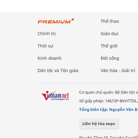
Thể thao
Chính trị
Giáo dục
Thời sự
Thế giới
Kinh doanh
Đời sống
Dân tộc và Tôn giáo
Văn hóa - Giải trí
Cơ quan chủ quản: Bộ Dân tộc v
Số giấy phép: 146/GP-BVHTTDL,
Tổng biên tập: Nguyễn Văn B
Liên hệ tòa soạn
Địa chỉ: Tầng 18, Toà nhà Cục 