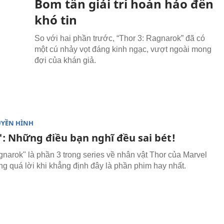
Bom tấn giải trí hoàn hảo đến
khó tin
So với hai phần trước, “Thor 3: Ragnarok” đã có
một cú nhảy vọt đáng kinh ngạc, vượt ngoài mong
đợi của khán giả.
UYỀN HÌNH
': Những điều bạn nghĩ đều sai bét!
gnarok" là phần 3 trong series về nhân vật Thor của Marvel
ng quá lời khi khẳng định đây là phần phim hay nhất.