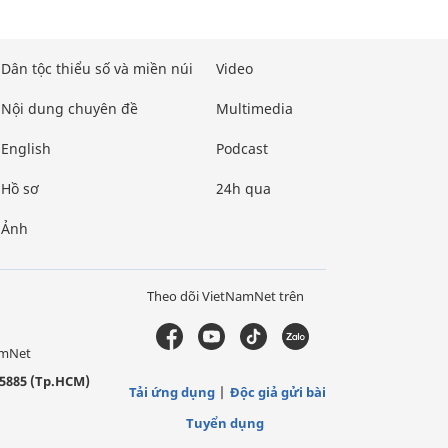
Dân tộc thiểu số và miền núi
Video
Nội dung chuyên đề
Multimedia
English
Podcast
Hồ sơ
24h qua
Ảnh
Theo dõi VietNamNet trên
amNet
5885 (Tp.HCM)
Tải ứng dụng
Độc giả gửi bài
Tuyển dụng