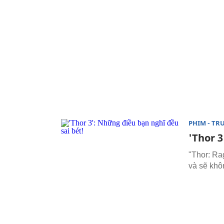
PHIM - TR
'Thor 3
"Thor: Ra
và sẽ khô