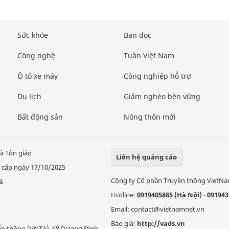
Sức khỏe
Bạn đọc
Công nghệ
Tuần Việt Nam
Ô tô xe máy
Công nghiệp hỗ trợ
Du lịch
Giảm nghèo bền vững
Bất động sản
Nông thôn mới
à Tôn giáo
Liên hệ quảng cáo
 cấp ngày 17/10/2025
Công ty Cổ phần Truyền thông VietN
á
Hotline:
0919405885 (Hà Nội)
-
091943
Email: contact@vietnamnet.vn
Báo giá:
http://vads.vn
Viễn thông (VNTA), 68 Dương Đình