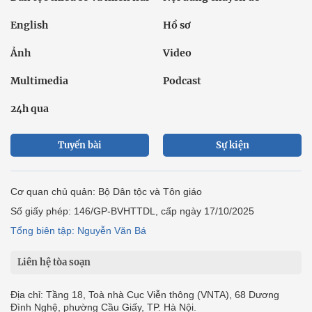
English
Hồ sơ
Ảnh
Video
Multimedia
Podcast
24h qua
Tuyến bài
Sự kiện
Cơ quan chủ quản: Bộ Dân tộc và Tôn giáo
Số giấy phép: 146/GP-BVHTTDL, cấp ngày 17/10/2025
Tổng biên tập: Nguyễn Văn Bá
Liên hệ tòa soạn
Địa chỉ: Tầng 18, Toà nhà Cục Viễn thông (VNTA), 68 Dương
Đình Nghệ, phường Cầu Giấy, TP. Hà Nội.