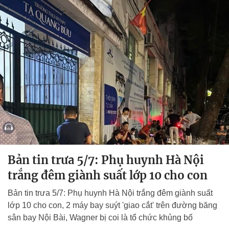
Bản tin trưa 5/7: Phụ huynh Hà Nội
trắng đêm giành suất lớp 10 cho con
Bản tin trưa 5/7: Phụ huynh Hà Nội trắng đêm giành suất
lớp 10 cho con, 2 máy bay suýt 'giao cắt' trên đường băng
sân bay Nội Bài, Wagner bị coi là tổ chức khủng bố