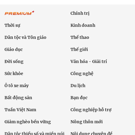
Chính trị
Thời sự
Kinh doanh
Dân tộc và Tôn giáo
Thể thao
Giáo dục
Thế giới
Đời sống
Văn hóa - Giải trí
Sức khỏe
Công nghệ
Ô tô xe máy
Du lịch
Bất động sản
Bạn đọc
Tuần Việt Nam
Công nghiệp hỗ trợ
Giảm nghèo bền vững
Nông thôn mới
Dân tộc thiểu số và miền núi
Nội dung chuyên đề