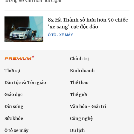
tường về văn hoá hút cigar
8x Hà Thành sở hữu hơn 50 chiếc
'xe sang' cực độc đáo
Ô TÔ - XE MÁY
Chính trị
Thời sự
Kinh doanh
Dân tộc và Tôn giáo
Thể thao
Giáo dục
Thế giới
Đời sống
Văn hóa - Giải trí
Sức khỏe
Công nghệ
Ô tô xe máy
Du lịch