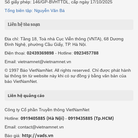
Số giấy phép: 146/GP-BVHTTDL, cấp ngày 17/10/2025
Tổng biên tập: Nguyễn Văn Bá
Liên hệ tòa soạn
Địa chỉ: Tầng 18, Toà nhà Cục Viễn thông (VNTA), 68 Dương
Đình Nghệ, phường Cầu Giấy, TP. Hà Nội.
Điện thoại:
02439369898
- Hotline:
0923457788
Email: vietnamnet@vietnamnet.vn
© 1997 Báo VietNamNet. All rights reserved. Chỉ được phát hành
lại thông tin từ website này khi có sự đồng ý bằng văn bản của
báo VietNamNet.
Liên hệ quảng cáo
Công ty Cổ phần Truyền thông VietNamNet
0919405885 (Hà Nội)
0919435885 (Tp.HCM)
Hotline:
-
Email: contact@vietnamnet.vn
http://vads.vn
Báo giá: