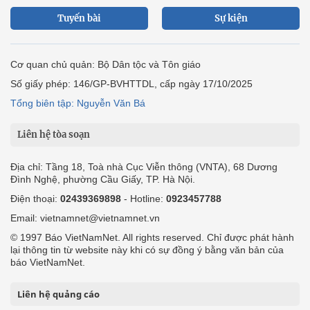
Tuyến bài
Sự kiện
Cơ quan chủ quản: Bộ Dân tộc và Tôn giáo
Số giấy phép: 146/GP-BVHTTDL, cấp ngày 17/10/2025
Tổng biên tập: Nguyễn Văn Bá
Liên hệ tòa soạn
Địa chỉ: Tầng 18, Toà nhà Cục Viễn thông (VNTA), 68 Dương
Đình Nghệ, phường Cầu Giấy, TP. Hà Nội.
Điện thoại:
02439369898
- Hotline:
0923457788
Email: vietnamnet@vietnamnet.vn
© 1997 Báo VietNamNet. All rights reserved. Chỉ được phát hành
lại thông tin từ website này khi có sự đồng ý bằng văn bản của
báo VietNamNet.
Liên hệ quảng cáo