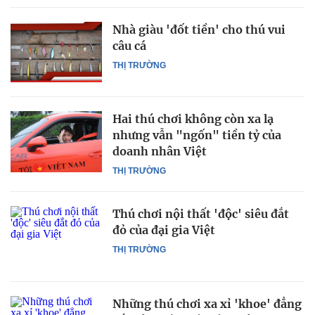
Nhà giàu 'đốt tiền' cho thú vui
câu cá
THỊ TRƯỜNG
Hai thú chơi không còn xa lạ
nhưng vẫn "ngốn" tiền tỷ của
doanh nhân Việt
THỊ TRƯỜNG
Thú chơi nội thất 'độc' siêu đắt
đỏ của đại gia Việt
THỊ TRƯỜNG
Những thú chơi xa xỉ 'khoe' đẳng