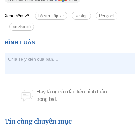
Xem thêm về:
bộ sưu tập xe
xe đạp
Peugoet
xe đạp cổ
Tin cùng chuyên mục