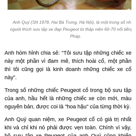
Anh Quý (SN 1978, Hai Bà Trưng, Hà Nội), là một trong số nhữ
người thích sưu tập xe đạp Peugeot từ thập niên 60-70 nổi tiếng 
Pháp.
Anh hóm hỉnh chia sẻ: “Tôi sưu tập những chiếc xe
này một phần vì đam mê, thích hoài cổ, một phần
thì tôi cũng gọi là kinh doanh những chiếc xe cổ
này”.
Trong số những chiếc Peugeot cổ trong bộ sưu tập
của anh, hầu hết là những chiếc xe còn mới, màu
nguyên bản, được coi là "hoa hậu" của từng thời kỳ.
Anh Quý quan niệm, xe Peugeot cổ có giá trị nhất
khi và chỉ khi nó phải được vẹn toàn. Chính vì vậy,
bộ sưu tập xe Peugeot của anh Quý cũng khiến