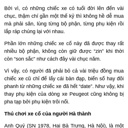
Bởi vì, có những chiếc xe có tuổi đời lên đến vài
chục, thậm chí gần một thế kỷ thì không hề dễ mua
mà phải săn, lùng từng bộ phận, từng phụ kiện rồi
lắp ráp chúng lại với nhau.
Phần lớn những chiếc xe cổ này đã được thay rất
nhiều bộ phận, không còn giữ được “zin” khi thời
còn “son sắc” như cách đây vài chục năm.
Vì vậy, có người đã phải bỏ cả vài triệu đồng mua
chiếc xe cũ chỉ để lấy cái bàn đạp, biển số hay đôi
phanh từ những chiếc xe đã hết “date”. Như vậy, khi
thay phụ kiện của dòng xe Peugeot cũng không bị
pha tạp bởi phụ kiện trôi nổi.
Thú chơi xe cổ của người Hà thành
Anh Quý (SN 1978, Hai Bà Trưng, Hà Nội), là một