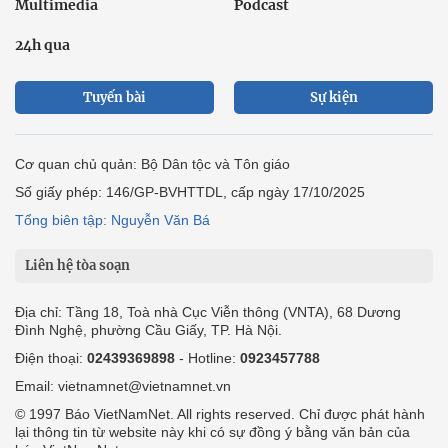
Multimedia
Podcast
24h qua
Tuyến bài
Sự kiện
Cơ quan chủ quản: Bộ Dân tộc và Tôn giáo
Số giấy phép: 146/GP-BVHTTDL, cấp ngày 17/10/2025
Tổng biên tập: Nguyễn Văn Bá
Liên hệ tòa soạn
Địa chỉ: Tầng 18, Toà nhà Cục Viễn thông (VNTA), 68 Dương
Đình Nghệ, phường Cầu Giấy, TP. Hà Nội.
Điện thoại:
02439369898
- Hotline:
0923457788
Email: vietnamnet@vietnamnet.vn
© 1997 Báo VietNamNet. All rights reserved. Chỉ được phát hành
lại thông tin từ website này khi có sự đồng ý bằng văn bản của