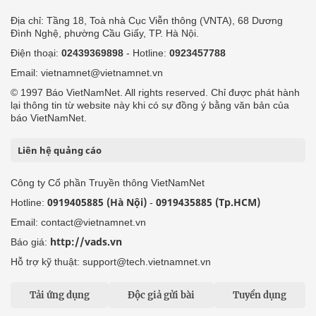
Địa chỉ: Tầng 18, Toà nhà Cục Viễn thông (VNTA), 68 Dương
Đình Nghệ, phường Cầu Giấy, TP. Hà Nội.
Điện thoại:
02439369898
- Hotline:
0923457788
Email: vietnamnet@vietnamnet.vn
© 1997 Báo VietNamNet. All rights reserved. Chỉ được phát hành
lại thông tin từ website này khi có sự đồng ý bằng văn bản của
báo VietNamNet.
Liên hệ quảng cáo
Công ty Cổ phần Truyền thông VietNamNet
0919405885 (Hà Nội)
0919435885 (Tp.HCM)
Hotline:
-
Email: contact@vietnamnet.vn
http://vads.vn
Báo giá:
Hỗ trợ kỹ thuật: support@tech.vietnamnet.vn
Tải ứng dụng
Độc giả gửi bài
Tuyển dụng