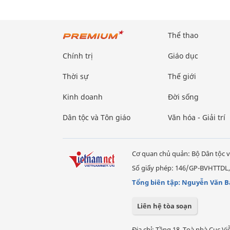
Thể thao
Chính trị
Giáo dục
Thời sự
Thế giới
Kinh doanh
Đời sống
Dân tộc và Tôn giáo
Văn hóa - Giải trí
Cơ quan chủ quản: Bộ Dân tộc v
Số giấy phép: 146/GP-BVHTTDL,
Tổng biên tập: Nguyễn Văn B
Liên hệ tòa soạn
Địa chỉ: Tầng 18, Toà nhà Cục 