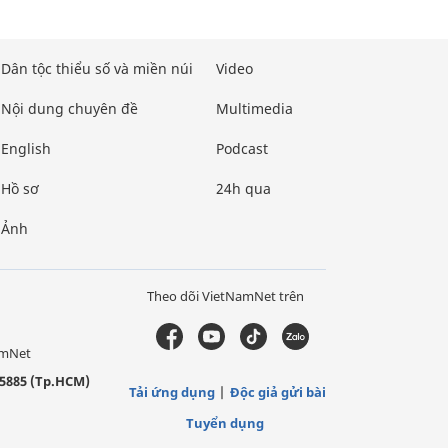
Dân tộc thiểu số và miền núi
Video
Nội dung chuyên đề
Multimedia
English
Podcast
Hồ sơ
24h qua
Ảnh
Theo dõi VietNamNet trên
amNet
5885 (Tp.HCM)
Tải ứng dụng
Độc giả gửi bài
Tuyển dụng