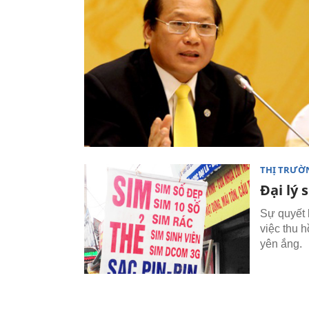
THỊ TRƯỜ
Đại lý
Sự quyết 
việc thu h
yên ắng.