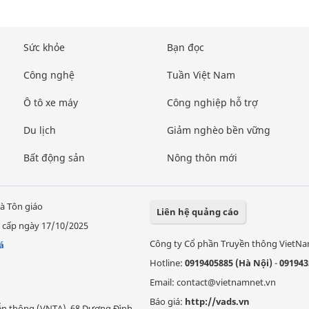
Sức khỏe
Bạn đọc
Công nghệ
Tuần Việt Nam
Ô tô xe máy
Công nghiệp hỗ trợ
Du lịch
Giảm nghèo bền vững
Bất động sản
Nông thôn mới
à Tôn giáo
Liên hệ quảng cáo
 cấp ngày 17/10/2025
Công ty Cổ phần Truyền thông VietN
á
Hotline:
0919405885 (Hà Nội)
-
091943
Email: contact@vietnamnet.vn
Báo giá:
http://vads.vn
Viễn thông (VNTA), 68 Dương Đình