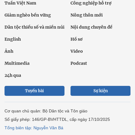
Tuần Việt Nam
Công nghiệp hỗ trợ
Giảm nghèo bền vững
Nông thôn mới
Dân tộc thiểu số và miền núi
Nội dung chuyên đề
English
Hồ sơ
Ảnh
Video
Multimedia
Podcast
24h qua
Tuyến bài
Sự kiện
Cơ quan chủ quản: Bộ Dân tộc và Tôn giáo
Số giấy phép: 146/GP-BVHTTDL, cấp ngày 17/10/2025
Tổng biên tập: Nguyễn Văn Bá