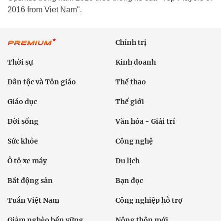
2016 from Viet Nam".
Chính trị
Thời sự
Kinh doanh
Dân tộc và Tôn giáo
Thể thao
Giáo dục
Thế giới
Đời sống
Văn hóa - Giải trí
Sức khỏe
Công nghệ
Ô tô xe máy
Du lịch
Bất động sản
Bạn đọc
Tuần Việt Nam
Công nghiệp hỗ trợ
Giảm nghèo bền vững
Nông thôn mới