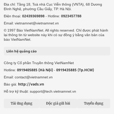
Địa chỉ: Tầng 18, Toà nhà Cục Viễn thông (VNTA), 68 Dương
Đình Nghệ, phường Cầu Giấy, TP. Hà Nội.
Điện thoại:
02439369898
- Hotline:
0923457788
Email: vietnamnet@vietnamnet.vn
© 1997 Báo VietNamNet. All rights reserved. Chỉ được phát hành
lại thông tin từ website này khi có sự đồng ý bằng văn bản của
báo VietNamNet.
Liên hệ quảng cáo
Công ty Cổ phần Truyền thông VietNamNet
0919405885 (Hà Nội)
0919435885 (Tp.HCM)
Hotline:
-
Email: contact@vietnamnet.vn
http://vads.vn
Báo giá:
Hỗ trợ kỹ thuật: support@tech.vietnamnet.vn
Tải ứng dụng
Độc giả gửi bài
Tuyển dụng