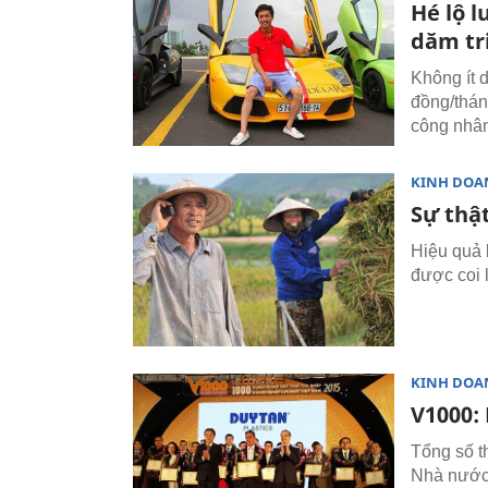
Hé lộ 
dăm tr
Không ít 
đồng/thán
công nhâ
KINH DOA
Sự thậ
Hiệu quả 
được coi 
KINH DOA
V1000: 
Tổng số t
Nhà nước 