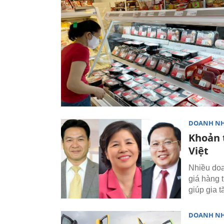
DOANH N
Khoản 
Việt
Nhiều doa
giá hàng 
giúp gia 
DOANH N