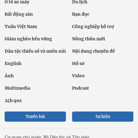
Ô tô xe máy
Du lịch
Bất động sản
Bạn đọc
Tuần Việt Nam
Công nghiệp hỗ trợ
Giảm nghèo bền vững
Nông thôn mới
Dân tộc thiểu số và miền núi
Nội dung chuyên đề
English
Hồ sơ
Ảnh
Video
Multimedia
Podcast
24h qua
Tuyến bài
Sự kiện
Cơ quan chủ quản: Bộ Dân tộc và Tôn giáo