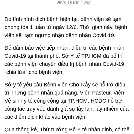
Để đảm bảo việc tiếp nhận, điều trị các bệnh nhân
Covid-19 tại thành phố, Sở Y tế TP.HCM đã bố trí
các bệnh viện chuyên điều trị bệnh nhân Covid-19
"chia lửa" cho bệnh viện.
Sở y tế yêu cầu Bệnh viện Chợ Rẫy sẽ hỗ trợ điều
trị những bệnh nhân quá nặng. Viện Pasteur, Viện
Vệ sinh y tế công cộng tại TP.HCM, HCDC hỗ trợ
công tác truy vết, đánh giá sự lây lan, lây nhiễm của
các điểm dịch khác vào bệnh viện.
Qua thống kê, Thứ trưởng Bộ Y tế nhận định, có thể
nhân viên nhiễm Covid-19 tại bệnh viện là do từ bên
ngoài thông qua các chuỗi lây nhiễm dịch ở
TP.HCM.
'Ổ dịch tại bệnh Bệnh nhiệt đới lây lan chủ yếu tại
khu hành chính nhưng có thể lây lan các khoa lâm