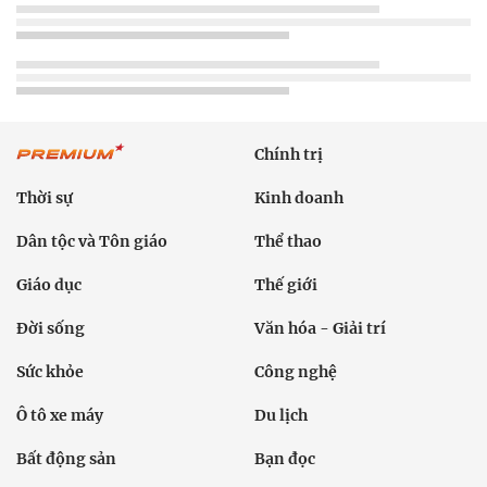
Thời sự
Kinh doanh
Dân tộc và Tôn giáo
Thể thao
Giáo dục
Thế giới
Đời sống
Văn hóa - Giải trí
Sức khỏe
Công nghệ
Ô tô xe máy
Du lịch
Bất động sản
Bạn đọc
Tuần Việt Nam
Công nghiệp hỗ trợ
Giảm nghèo bền vững
Nông thôn mới
Dân tộc thiểu số và miền núi
Nội dung chuyên đề
English
Hồ sơ