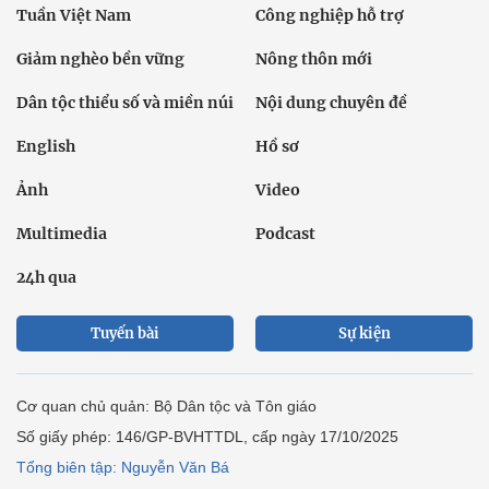
Ảnh
Video
Multimedia
Podcast
24h qua
Tuyến bài
Sự kiện
Cơ quan chủ quản: Bộ Dân tộc và Tôn giáo
Số giấy phép: 146/GP-BVHTTDL, cấp ngày 17/10/2025
Tổng biên tập: Nguyễn Văn Bá
Liên hệ tòa soạn
Địa chỉ: Tầng 18, Toà nhà Cục Viễn thông (VNTA), 68 Dương
Đình Nghệ, phường Cầu Giấy, TP. Hà Nội.
Điện thoại:
02439369898
- Hotline:
0923457788
Email: vietnamnet@vietnamnet.vn