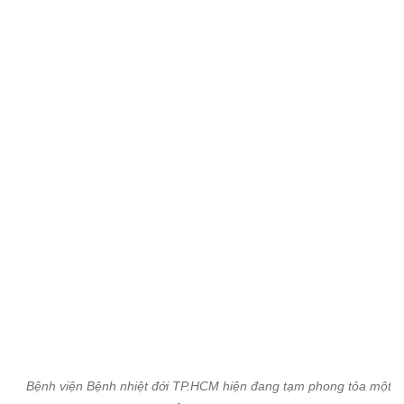
Bệnh viện Bệnh nhiệt đới TP.HCM hiện đang tạm phong tỏa một t
Ảnh: Thanh Tùng.
Do tình hình dịch bệnh hiện tại, bệnh viện sẽ tạm
phong tỏa 1 tuần từ ngày 12/6. Thời gian này, bệnh
viện sẽ tạm ngưng nhận bệnh nhân Covid-19.