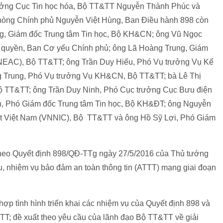
rưởng Cục Tin học hóa, Bộ TT&TT Nguyễn Thành Phúc và
hòng Chính phủ Nguyễn Việt Hùng, Ban Điều hành 898 còn
ng, Giám đốc Trung tâm Tin học, Bộ KH&CN; ông Vũ Ngọc
 quyền, Ban Cơ yếu Chính phủ; ông Lã Hoàng Trung, Giám
(NEAC), Bộ TT&TT; ông Trần Duy Hiếu, Phó Vụ trưởng Vụ Kế
ng Trung, Phó Vụ trưởng Vụ KH&CN, Bộ TT&TT; bà Lê Thị
ộ TT&TT; ông Trần Duy Ninh, Phó Cục trưởng Cục Bưu điện
, Phó Giám đốc Trung tâm Tin học, Bộ KH&ĐT; ông Nguyễn
et Việt Nam (VNNIC), Bộ TT&TT và ông Hồ Sỹ Lợi, Phó Giám
heo Quyết định 898/QĐ-TTg ngày 27/5/2016 của Thủ tướng
, nhiệm vụ bảo đảm an toàn thông tin (ATTT) mạng giai đoạn
 hợp tình hình triển khai các nhiệm vụ của Quyết định 898 và
TTT; đề xuất theo yêu cầu của lãnh đạo Bộ TT&TT về giải