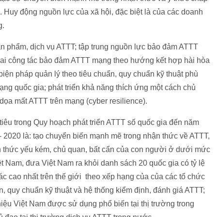
 Huy động nguồn lực của xã hội, đặc biệt là của các doanh
g.
sản phẩm, dịch vụ ATTT; tập trung nguồn lực bảo đảm ATTT
 khai công tác bảo đảm ATTT mạng theo hướng kết hợp hài hòa
 biện pháp quản lý theo tiêu chuẩn, quy chuẩn kỹ thuật phù
g quốc gia; phát triển khả năng thích ứng một cách chủ
 dọa mất ATTT trên mạng (cyber resilience).
tiêu trong Quy hoạch phát triển ATTT số quốc gia đến năm
 - 2020 là: tạo chuyển biến mạnh mẽ trong nhận thức về ATTT,
n thức yếu kém, chủ quan, bất cẩn của con người ở dưới mức
ệt Nam, đưa Việt Nam ra khỏi danh sách 20 quốc gia có tỷ lệ
ác cao nhất trên thế giới theo xếp hạng của của các tổ chức
n, quy chuẩn kỹ thuật và hệ thống kiểm định, đánh giá ATTT;
hiệu Việt Nam được sử dụng phổ biến tại thị trường trong