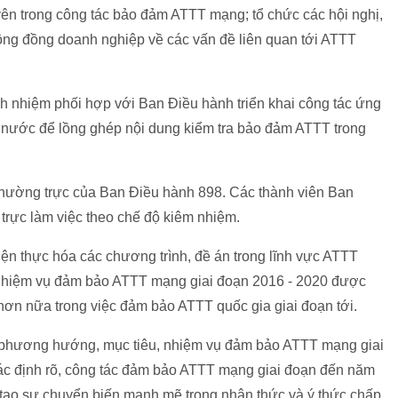
yên trong công tác bảo đảm ATTT mạng; tổ chức các hội nghị,
 cộng đồng doanh nghiệp về các vấn đề liên quan tới ATTT
h nhiệm phối hợp với Ban Điều hành triển khai công tác ứng
nước để lồng ghép nội dung kiểm tra bảo đảm ATTT trong
thường trực của Ban Điều hành 898. Các thành viên Ban
trực làm việc theo chế độ kiêm nhiệm.
iện thực hóa các chương trình, đề án trong lĩnh vực ATTT
 nhiệm vụ đảm bảo ATTT mạng giai đoạn 2016 - 2020 được
hơn nữa trong việc đảm bảo ATTT quốc gia giai đoạn tới.
 phương hướng, mục tiêu, nhiệm vụ đảm bảo ATTT mạng giai
ác định rõ, công tác đảm bảo ATTT mạng giai đoạn đến năm
tạo sự chuyển biến mạnh mẽ trong nhận thức và ý thức chấp