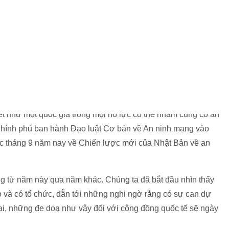
 đỉnh Ise-Shima vào năm 2016, Olympic Tokyo và Đại hội
. Tận dụng mọi khả năng có thể để đảm bảo an ninh mạng là
hể lãnh đạo những sự kiện trên tới thành công.
t như một quốc gia trong mọi nỗ lực có thể nhằm củng cố an
hính phủ ban hành Đạo luật Cơ bản về An ninh mạng vào
ác tháng 9 năm nay về Chiến lược mới của Nhật Bản về an
g từ năm này qua năm khác. Chúng ta đã bắt đầu nhìn thấy
o và có tổ chức, dẫn tới những nghi ngờ rằng có sự can dự
ai, những đe doạ như vậy đối với cộng đồng quốc tế sẽ ngày