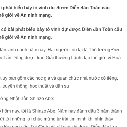
 phát biểu bày tỏ vinh dự được Diễn đàn Toàn cầu
hế giới về An ninh mạng.
có bài phát biểu bày tỏ vinh dự được Diễn đàn Toàn cầu
hế giới về An ninh mạng.
đàn vinh danh năm nay. Hai người còn lại là Thủ tướng Đức
 Tấn Dũng được trao Giải thưởng Lãnh đạo thế giới vì Hoà
 ủy ban gồm các học giả và quan chức nhà nước có tiếng,
, truyền thông, học thuật và dân sự.
tướng Nhật Bản Shinzo Abe:
 hôm nay, tôi là Shinzo Abe. Năm nay đánh dấu 3 năm thành
i tới những lời chúc mừng từ trái tim mình khi nhìn thấy
 lớn như vậy. Tôi đánh giá rất cao khi được Diễn đàn lựa