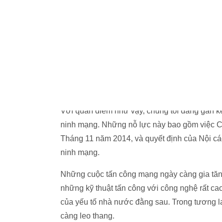
Nhật Bản đang chuẩn bị cho Hội nghị Thượng
Thể thao cho người khuyết tận vào năm 2020
khẩn thiết đối với chúng tôi, để Nhật Bản có t
Với quan điểm như vậy, chúng tôi đang gắn kế
ninh mạng. Những nỗ lực này bao gồm việc C
Tháng 11 năm 2014, và quyết định của Nội c
ninh mạng.
Những cuộc tấn công mạng ngày càng gia tăn
những kỹ thuật tấn công với công nghệ rất ca
của yếu tố nhà nước đằng sau. Trong tương l
càng leo thang.