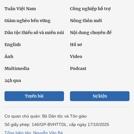
Tuần Việt Nam
Công nghiệp hỗ trợ
Giảm nghèo bền vững
Nông thôn mới
Dân tộc thiểu số và miền núi
Nội dung chuyên đề
English
Hồ sơ
Ảnh
Video
Multimedia
Podcast
24h qua
Tuyến bài
Sự kiện
Cơ quan chủ quản: Bộ Dân tộc và Tôn giáo
Số giấy phép: 146/GP-BVHTTDL, cấp ngày 17/10/2025
Tổng biên tập: Nguyễn Văn Bá