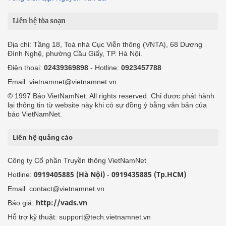
Liên hệ tòa soạn
Địa chỉ: Tầng 18, Toà nhà Cục Viễn thông (VNTA), 68 Dương
Đình Nghệ, phường Cầu Giấy, TP. Hà Nội.
Điện thoại:
02439369898
- Hotline:
0923457788
Email: vietnamnet@vietnamnet.vn
© 1997 Báo VietNamNet. All rights reserved. Chỉ được phát hành
lại thông tin từ website này khi có sự đồng ý bằng văn bản của
báo VietNamNet.
Liên hệ quảng cáo
Công ty Cổ phần Truyền thông VietNamNet
0919405885 (Hà Nội)
0919435885 (Tp.HCM)
Hotline:
-
Email: contact@vietnamnet.vn
http://vads.vn
Báo giá:
Hỗ trợ kỹ thuật: support@tech.vietnamnet.vn