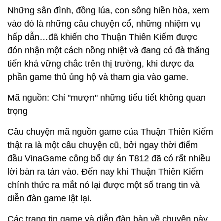
Những sân đình, đồng lúa, con sông hiền hòa, xem
vào đó là những câu chuyện cổ, những nhiệm vụ
hấp dẫn…đã khiến cho Thuận Thiên Kiếm được
đón nhận một cách nồng nhiệt và đang có đà thăng
tiến khá vững chắc trên thị trường, khi được đa
phần game thủ ủng hộ và tham gia vào game.
Mã nguồn: Chỉ "mượn" những tiểu tiết không quan
trọng
Câu chuyện mã nguồn game của Thuận Thiên Kiếm
thật ra là một câu chuyện cũ, bởi ngay thời điểm
đầu VinaGame công bố dự án T812 đã có rất nhiều
lời bàn ra tán vào.
Đến nay khi Thuận Thiên Kiếm
chính thức ra mắt nó lại được một số trang tin và
diễn đàn game lật lại.
Các trang tin game và diễn đàn bàn về chuyện này