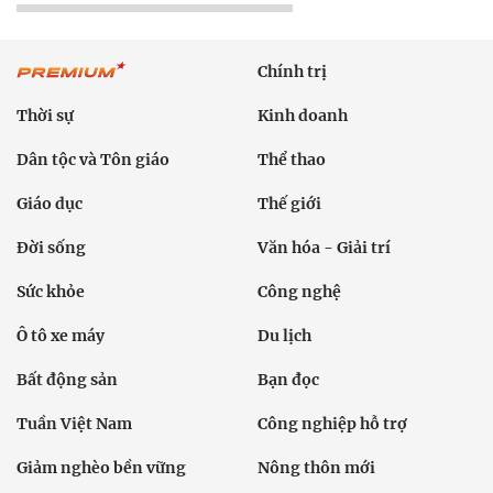
Chính trị
Thời sự
Kinh doanh
Dân tộc và Tôn giáo
Thể thao
Giáo dục
Thế giới
Đời sống
Văn hóa - Giải trí
Sức khỏe
Công nghệ
Ô tô xe máy
Du lịch
Bất động sản
Bạn đọc
Tuần Việt Nam
Công nghiệp hỗ trợ
Giảm nghèo bền vững
Nông thôn mới