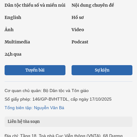
Dân tộc thiểu số và miền núi
Nội dung chuyên đề
English
Hồ sơ
Ảnh
Video
Multimedia
Podcast
24h qua
Tuyến bài
Sự kiện
Cơ quan chủ quản: Bộ Dân tộc và Tôn giáo
Số giấy phép: 146/GP-BVHTTDL, cấp ngày 17/10/2025
Tổng biên tập: Nguyễn Văn Bá
Liên hệ tòa soạn
Địa chỉ: Tầng 18, Toà nhà Cục Viễn thông (VNTA), 68 Dương