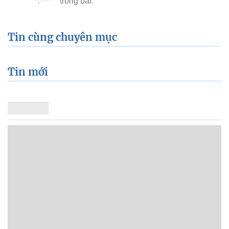
Tin cùng chuyên mục
Tin mới