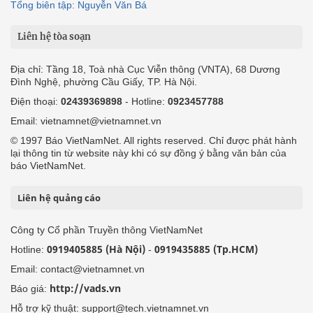
Tổng biên tập: Nguyễn Văn Bá
Liên hệ tòa soạn
Địa chỉ: Tầng 18, Toà nhà Cục Viễn thông (VNTA), 68 Dương
Đình Nghệ, phường Cầu Giấy, TP. Hà Nội.
Điện thoại:
02439369898
- Hotline:
0923457788
Email: vietnamnet@vietnamnet.vn
© 1997 Báo VietNamNet. All rights reserved. Chỉ được phát hành
lại thông tin từ website này khi có sự đồng ý bằng văn bản của
báo VietNamNet.
Liên hệ quảng cáo
Công ty Cổ phần Truyền thông VietNamNet
0919405885 (Hà Nội)
0919435885 (Tp.HCM)
Hotline:
-
Email: contact@vietnamnet.vn
http://vads.vn
Báo giá:
Hỗ trợ kỹ thuật: support@tech.vietnamnet.vn