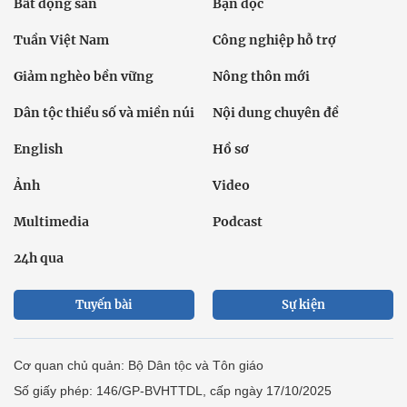
Bất động sản
Bạn đọc
Tuần Việt Nam
Công nghiệp hỗ trợ
Giảm nghèo bền vững
Nông thôn mới
Dân tộc thiểu số và miền núi
Nội dung chuyên đề
English
Hồ sơ
Ảnh
Video
Multimedia
Podcast
24h qua
Tuyến bài
Sự kiện
Cơ quan chủ quản: Bộ Dân tộc và Tôn giáo
Số giấy phép: 146/GP-BVHTTDL, cấp ngày 17/10/2025