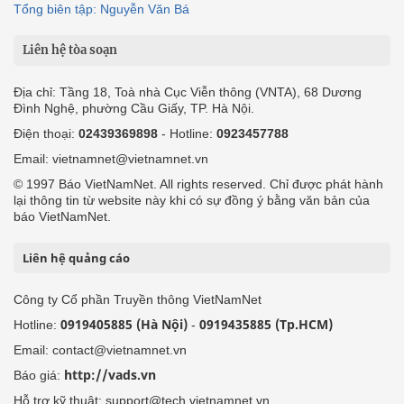
Tổng biên tập: Nguyễn Văn Bá
Liên hệ tòa soạn
Địa chỉ: Tầng 18, Toà nhà Cục Viễn thông (VNTA), 68 Dương
Đình Nghệ, phường Cầu Giấy, TP. Hà Nội.
Điện thoại:
02439369898
- Hotline:
0923457788
Email: vietnamnet@vietnamnet.vn
© 1997 Báo VietNamNet. All rights reserved. Chỉ được phát hành
lại thông tin từ website này khi có sự đồng ý bằng văn bản của
báo VietNamNet.
Liên hệ quảng cáo
Công ty Cổ phần Truyền thông VietNamNet
0919405885 (Hà Nội)
0919435885 (Tp.HCM)
Hotline:
-
Email: contact@vietnamnet.vn
http://vads.vn
Báo giá:
Hỗ trợ kỹ thuật: support@tech.vietnamnet.vn