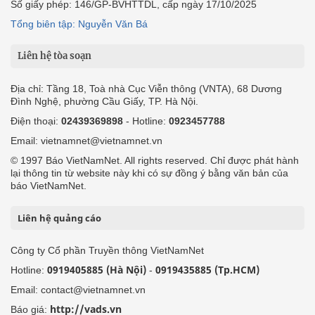
Số giấy phép: 146/GP-BVHTTDL, cấp ngày 17/10/2025
Tổng biên tập: Nguyễn Văn Bá
Liên hệ tòa soạn
Địa chỉ: Tầng 18, Toà nhà Cục Viễn thông (VNTA), 68 Dương
Đình Nghệ, phường Cầu Giấy, TP. Hà Nội.
Điện thoại:
02439369898
- Hotline:
0923457788
Email: vietnamnet@vietnamnet.vn
© 1997 Báo VietNamNet. All rights reserved. Chỉ được phát hành
lại thông tin từ website này khi có sự đồng ý bằng văn bản của
báo VietNamNet.
Liên hệ quảng cáo
Công ty Cổ phần Truyền thông VietNamNet
0919405885 (Hà Nội)
0919435885 (Tp.HCM)
Hotline:
-
Email: contact@vietnamnet.vn
http://vads.vn
Báo giá: