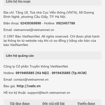
Liên hệ tòa soạn
Địa chỉ: Tầng 18, Toà nhà Cục Viễn thông (VNTA), 68 Dương
Đình Nghệ, phường Cầu Giấy, TP. Hà Nội.
Điện thoại:
02439369898
- Hotline:
0923457788
Email: vietnamnet@vietnamnet.vn
© 1997 Báo VietNamNet. All rights reserved. Chỉ được phát hành
lại thông tin từ website này khi có sự đồng ý bằng văn bản của
báo VietNamNet.
Liên hệ quảng cáo
Công ty Cổ phần Truyền thông VietNamNet
0919405885 (Hà Nội)
0919435885 (Tp.HCM)
Hotline:
-
Email: contact@vietnamnet.vn
http://vads.vn
Báo giá:
Hỗ trợ kỹ thuật: support@tech.vietnamnet.vn
Tải ứng dụng
Độc giả gửi bài
Tuyển dụng