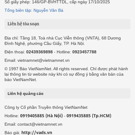
Số giấy phép: 146/GP-BVHTTDL, cấp ngày 17/10/2025
Tổng biên tập: Nguyễn Văn Bá
Liên hệ tòa soạn
Địa chỉ: Tầng 18, Toà nhà Cục Viễn thông (VNTA), 68 Dương
Đình Nghệ, phường Cầu Giấy, TP. Hà Nội.
Điện thoại:
02439369898
- Hotline:
0923457788
Email: vietnamnet@vietnamnet.vn
© 1997 Báo VietNamNet. All rights reserved. Chỉ được phát hành
lại thông tin từ website này khi có sự đồng ý bằng văn bản của
báo VietNamNet.
Liên hệ quảng cáo
Công ty Cổ phần Truyền thông VietNamNet
0919405885 (Hà Nội)
0919435885 (Tp.HCM)
Hotline:
-
Email: contact@vietnamnet.vn
http://vads.vn
Báo giá: